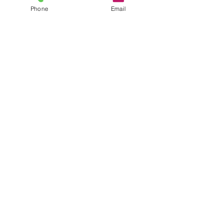
Phone
Email
Une question?
Envoyer