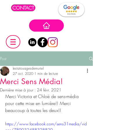
CONTACT
Post
lestatouagesdemuriel
27 oct. 2020
1 min de lecture
Merci Sens Média!
Dernière mise à jour :
24 févr. 2021
Merci Victoria et Chloë de sens-média 
pour cette mise en lumière!! Merci 
beaucoup à toutes les deux!!
https://www.facebook.com/sens31media/vid
eos/789032488328820