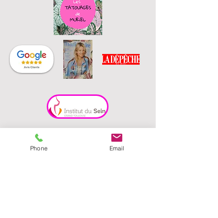
Phone
Email
Une question?